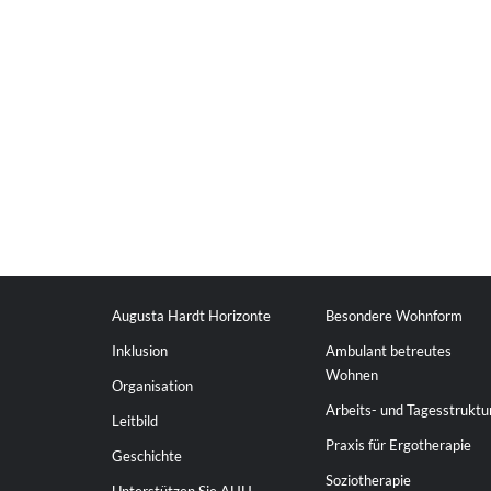
Augusta Hardt Horizonte
Besondere Wohnform
Inklusion
Ambulant betreutes
Wohnen
Organisation
Arbeits- und Tagesstruktu
Leitbild
Praxis für Ergotherapie
Geschichte
Soziotherapie