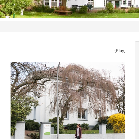
t
{Play}