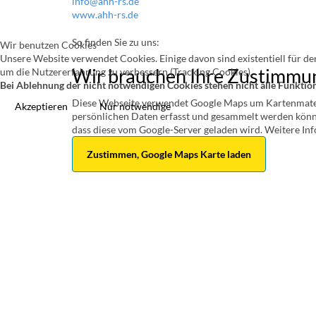
info@ahh-rs.de
www.ahh-rs.de
So finden Sie zu uns:
Wir benutzen Cookies
Unsere Website verwendet Cookies. Einige davon sind existentiell für de
Wir brauchen Ihre Zustimmu
um die Nutzererfahrung zu verbessern (Tracking Cookies).
Bei Ablehnung der nicht notwendigen Cookies stehen nicht alle Funktion
Diese Webseite verwendet Google Maps um Kartenmateria
Akzeptieren
Nur notwendige
persönlichen Daten erfasst und gesammelt werden könne
dass diese vom Google-Server geladen wird. Weitere In