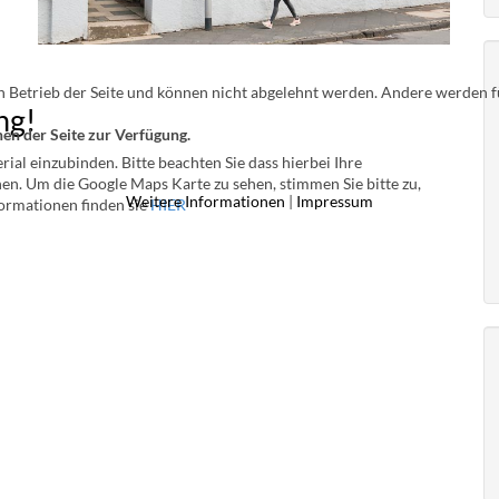
n Betrieb der Seite und können nicht abgelehnt werden. Andere werden fü
ng!
en der Seite zur Verfügung.
l einzubinden. Bitte beachten Sie dass hierbei Ihre
n. Um die Google Maps Karte zu sehen, stimmen Sie bitte zu,
Weitere Informationen
|
Impressum
formationen finden sie
HIER