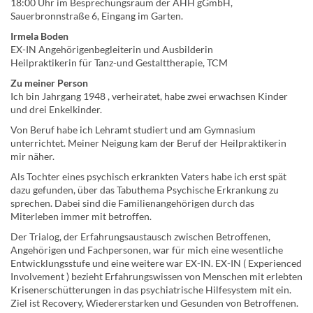
18:00 Uhr im Besprechungsraum der AHH gGmbH,
Sauerbronnstraße 6, Eingang im Garten.
Irmela Boden
EX-IN Angehörigenbegleiterin und Ausbilderin
Heilpraktikerin für Tanz-und Gestalttherapie, TCM
Zu meiner Person
Ich bin Jahrgang 1948 , verheiratet, habe zwei erwachsen Kinder
und drei Enkelkinder.
Von Beruf habe ich Lehramt studiert und am Gymnasium
unterrichtet. Meiner Neigung kam der Beruf der Heilpraktikerin
mir näher.
Als Tochter eines psychisch erkrankten Vaters habe ich erst spät
dazu gefunden, über das Tabuthema Psychische Erkrankung zu
sprechen. Dabei sind die Familienangehörigen durch das
Miterleben immer mit betroffen.
Der Trialog, der Erfahrungsaustausch zwischen Betroffenen,
Angehörigen und Fachpersonen, war für mich eine wesentliche
Entwicklungsstufe und eine weitere war EX-IN. EX-IN ( Experienced
Involvement ) bezieht Erfahrungswissen von Menschen mit erlebten
Krisenerschütterungen in das psychiatrische Hilfesystem mit ein.
Ziel ist Recovery, Wiedererstarken und Gesunden von Betroffenen.