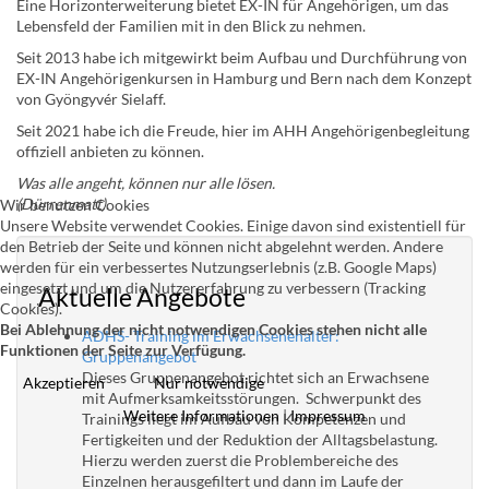
Eine Horizonterweiterung bietet EX-IN für Angehörigen, um das
Lebensfeld der Familien mit in den Blick zu nehmen.
Seit 2013 habe ich mitgewirkt beim Aufbau und Durchführung von
EX-IN Angehörigenkursen in Hamburg und Bern nach dem Konzept
von Gyöngyvér Sielaff.
Seit 2021 habe ich die Freude, hier im AHH Angehörigenbegleitung
offiziell anbieten zu können.
Was alle angeht, können nur alle lösen.
(Dürrenmatt).
Wir benutzen Cookies
Unsere Website verwendet Cookies. Einige davon sind existentiell für
den Betrieb der Seite und können nicht abgelehnt werden. Andere
werden für ein verbessertes Nutzungserlebnis (z.B. Google Maps)
eingesetzt und um die Nutzererfahrung zu verbessern (Tracking
Aktuelle Angebote
Cookies).
Bei Ablehnung der nicht notwendigen Cookies stehen nicht alle
ADHS- Training im Erwachsenenalter:
Funktionen der Seite zur Verfügung.
Gruppenangebot
Dieses Gruppenangebot richtet sich an Erwachsene
Akzeptieren
Nur notwendige
mit Aufmerksamkeitsstörungen. Schwerpunkt des
Weitere Informationen
|
Impressum
Trainings liegt im Aufbau von Kompetenzen und
Fertigkeiten und der Reduktion der Alltagsbelastung.
Hierzu werden zuerst die Problembereiche des
Einzelnen herausgefiltert und dann im Laufe der