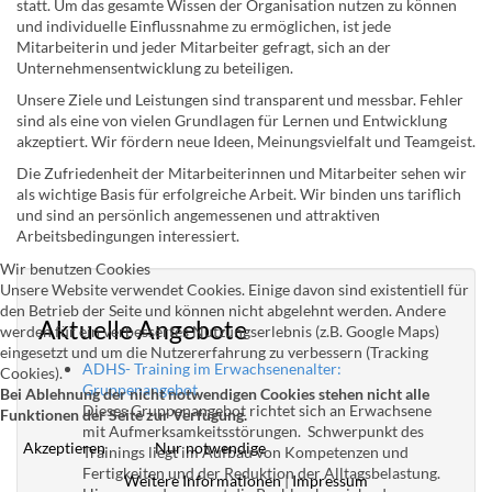
statt. Um das gesamte Wissen der Organisation nutzen zu können
und individuelle Einflussnahme zu ermöglichen, ist jede
Mitarbeiterin und jeder Mitarbeiter gefragt, sich an der
Unternehmensentwicklung zu beteiligen.
Unsere Ziele und Leistungen sind transparent und messbar. Fehler
sind als eine von vielen Grundlagen für Lernen und Entwicklung
akzeptiert. Wir fördern neue Ideen, Meinungsvielfalt und Teamgeist.
Die Zufriedenheit der Mitarbeiterinnen und Mitarbeiter sehen wir
als wichtige Basis für erfolgreiche Arbeit. Wir binden uns tariflich
und sind an persönlich angemessenen und attraktiven
Arbeitsbedingungen interessiert.
Wir benutzen Cookies
Unsere Website verwendet Cookies. Einige davon sind existentiell für
den Betrieb der Seite und können nicht abgelehnt werden. Andere
Aktuelle Angebote
werden für ein verbessertes Nutzungserlebnis (z.B. Google Maps)
eingesetzt und um die Nutzererfahrung zu verbessern (Tracking
ADHS- Training im Erwachsenenalter:
Cookies).
Gruppenangebot
Bei Ablehnung der nicht notwendigen Cookies stehen nicht alle
Dieses Gruppenangebot richtet sich an Erwachsene
Funktionen der Seite zur Verfügung.
mit Aufmerksamkeitsstörungen. Schwerpunkt des
Akzeptieren
Nur notwendige
Trainings liegt im Aufbau von Kompetenzen und
Fertigkeiten und der Reduktion der Alltagsbelastung.
Weitere Informationen
|
Impressum