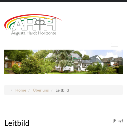
Home
Über uns
Leitbild
{Play}
Leitbild